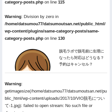
category-posts.php
on line
115
Warning
: Division by zero in
/home/datsumou77/datsumoutsan.net/public_html/
wp-content/plugins/same-category-posts/same-
category-posts.php
on line
130
脱毛ラボで脱毛前に生理に
なったら対応はどうなる？
予約はキャンセル？
Warning
:
getimagesize(/home/datsumou77/datsumoutsan.net/pu
blic_html/wp-content/uploads/2017/10/VIO脱毛につい
て-1.jpg): failed to open stream: No such file or