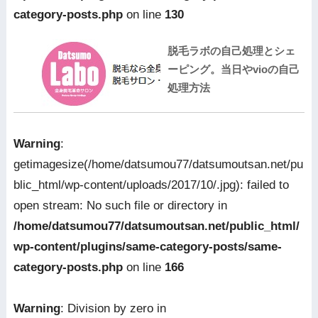
category-posts.php
on line
130
脱毛ラボの自己処理とシェ
ーピング。当日やvioの自己
処理方法
Warning
:
getimagesize(/home/datsumou77/datsumoutsan.net/pu
blic_html/wp-content/uploads/2017/10/.jpg): failed to
open stream: No such file or directory in
/home/datsumou77/datsumoutsan.net/public_html/
wp-content/plugins/same-category-posts/same-
category-posts.php
on line
166
Warning
: Division by zero in