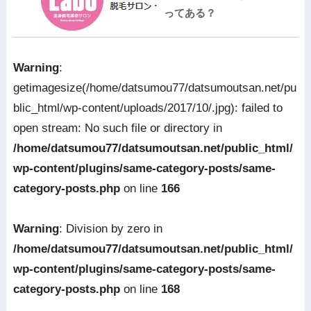
ってある？
Warning
:
getimagesize(/home/datsumou77/datsumoutsan.net/pu
blic_html/wp-content/uploads/2017/10/.jpg): failed to
open stream: No such file or directory in
/home/datsumou77/datsumoutsan.net/public_html/
wp-content/plugins/same-category-posts/same-
category-posts.php
on line
166
Warning
: Division by zero in
/home/datsumou77/datsumoutsan.net/public_html/
wp-content/plugins/same-category-posts/same-
category-posts.php
on line
168