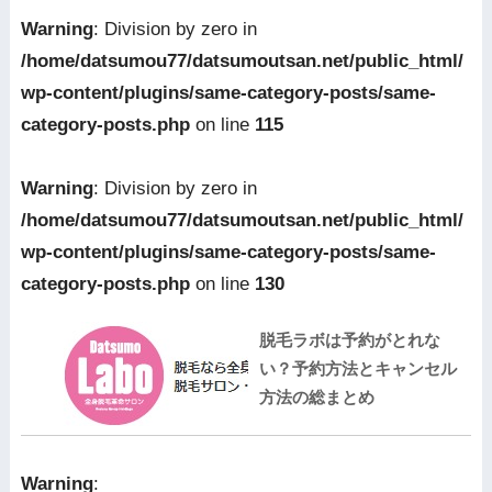
Warning
: Division by zero in
/home/datsumou77/datsumoutsan.net/public_html/
wp-content/plugins/same-category-posts/same-
category-posts.php
on line
115
Warning
: Division by zero in
/home/datsumou77/datsumoutsan.net/public_html/
wp-content/plugins/same-category-posts/same-
category-posts.php
on line
130
脱毛ラボは予約がとれな
い？予約方法とキャンセル
方法の総まとめ
Warning
: