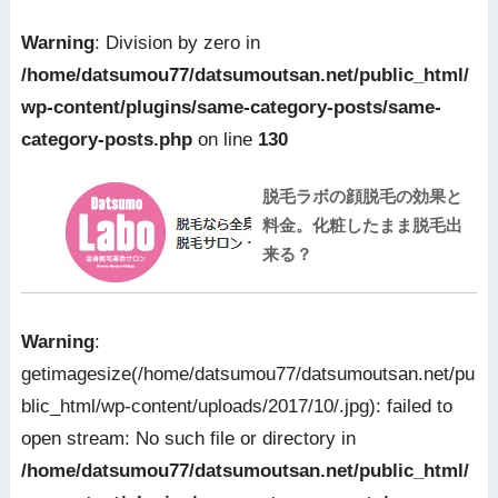
Warning
: Division by zero in
/home/datsumou77/datsumoutsan.net/public_html/
wp-content/plugins/same-category-posts/same-
category-posts.php
on line
130
脱毛ラボの顔脱毛の効果と
料金。化粧したまま脱毛出
来る？
Warning
:
getimagesize(/home/datsumou77/datsumoutsan.net/pu
blic_html/wp-content/uploads/2017/10/.jpg): failed to
open stream: No such file or directory in
/home/datsumou77/datsumoutsan.net/public_html/