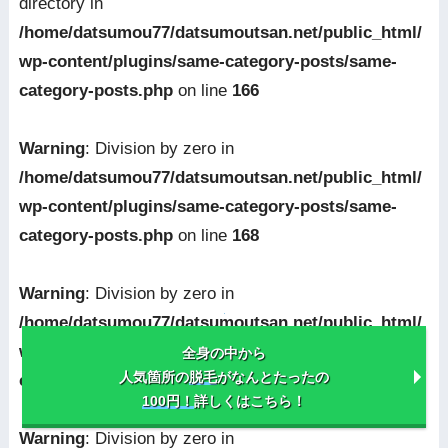
directory in
/home/datsumou77/datsumoutsan.net/public_html/
wp-content/plugins/same-category-posts/same-
category-posts.php
on line
166
Warning
: Division by zero in
/home/datsumou77/datsumoutsan.net/public_html/
wp-content/plugins/same-category-posts/same-
category-posts.php
on line
168
Warning
: Division by zero in
/home/datsumou77/datsumoutsan.net/public_html/
wp-content/plugins/same-category-posts/same-
全身の中から
人気箇所の
脱毛
がなんとたったの
category-posts.php
on line
115
100円！
詳しくはこちら！
Warning
: Division by zero in