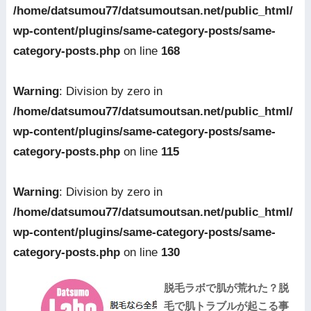
/home/datsumou77/datsumoutsan.net/public_html/
wp-content/plugins/same-category-posts/same-
category-posts.php
on line
168
Warning
: Division by zero in
/home/datsumou77/datsumoutsan.net/public_html/
wp-content/plugins/same-category-posts/same-
category-posts.php
on line
115
Warning
: Division by zero in
/home/datsumou77/datsumoutsan.net/public_html/
wp-content/plugins/same-category-posts/same-
category-posts.php
on line
130
脱毛ラボで肌が荒れた？脱
毛で肌トラブルが起こる事