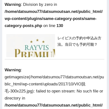
Warning
: Division by zero in
/home/datsumou77/datsumoutsan.net/public_html/
wp-content/plugins/same-category-posts/same-
category-posts.php
on line
130
レイビスの予約や申込み方
法。当日でも予約可能？
Warning
:
getimagesize(/home/datsumou77/datsumoutsan.net/pu
blic_html/wp-content/uploads/2017/10/VIO脱
毛-300x225.jpg): failed to open stream: No such file or
directory in
/home/datsumou77/datsumoutsan.net/public_html/