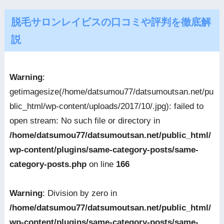
脱毛サロンレイビスの口コミや評判を徹底解
説
Warning
:
getimagesize(/home/datsumou77/datsumoutsan.net/pu
blic_html/wp-content/uploads/2017/10/.jpg): failed to
open stream: No such file or directory in
/home/datsumou77/datsumoutsan.net/public_html/
wp-content/plugins/same-category-posts/same-
category-posts.php
on line
166
Warning
: Division by zero in
/home/datsumou77/datsumoutsan.net/public_html/
wp-content/plugins/same-category-posts/same-