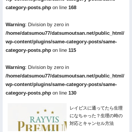
category-posts.php
on line
168
Warning
: Division by zero in
/home/datsumou77/datsumoutsan.net/public_html/
wp-content/plugins/same-category-posts/same-
category-posts.php
on line
115
Warning
: Division by zero in
/home/datsumou77/datsumoutsan.net/public_html/
wp-content/plugins/same-category-posts/same-
category-posts.php
on line
130
レイビスに通ってたら生理
になちゃった？生理の時の
対応とキャンセル方法