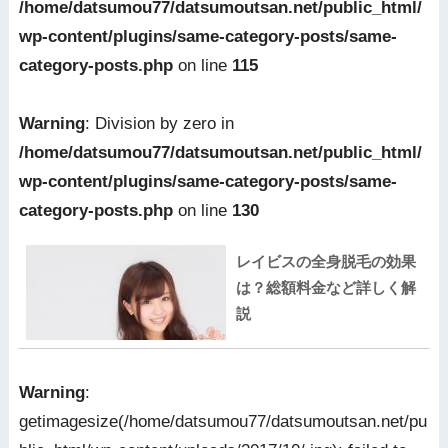
/home/datsumou77/datsumoutsan.net/public_html/
wp-content/plugins/same-category-posts/same-
category-posts.php
on line
115
Warning
: Division by zero in
/home/datsumou77/datsumoutsan.net/public_html/
wp-content/plugins/same-category-posts/same-
category-posts.php
on line
130
レイビスの全身脱毛の効果
は？総額料金など詳しく解
説
Warning
:
getimagesize(/home/datsumou77/datsumoutsan.net/pu