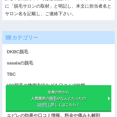
に「脱毛サロンの取材」と明記し、本文に担当者名と
サロン名を記載し、ご連絡下さい。
カテゴリー
DKBC脱毛
sasalaの脱毛
TBC
VIO脱毛の施術方法などを口コミで比較
全身の中から
エステタイムの評判は？新鋭人気脱毛サロンの効果
人気箇所の
脱毛
がなんとたったの
や料金を解剖
100円！
詳しくはこちら！
エピレの効果や口コミ情報。料金や痛みも解剖