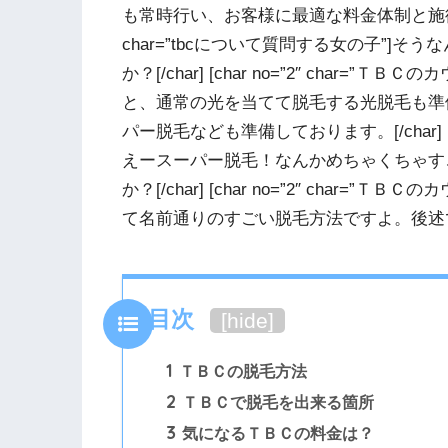
も常時行い、お客様に最適な料金体制と施術方法を提
char=”tbcについて質問する女の子”]
か？[/char] [char no=”2″ char
と、通常の光を当てて脱毛する光脱毛も準
パー脱毛なども準備しております。[/char] [ch
えースーパー脱毛！なんかめちゃくちゃす
か？[/char] [char no=”2″ char
て名前通りのすごい脱毛方法ですよ。後述でど
目次
[
hide
]
1
ＴＢＣの脱毛方法
2
ＴＢＣで脱毛を出来る箇所
3
気になるＴＢＣの料金は？