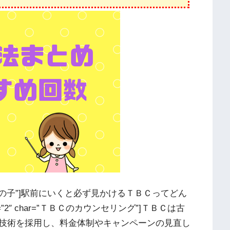
て質問する女の子”]駅前にいくと必ず見かけるＴＢＣってどん
o=”2″ char=”ＴＢＣのカウンセリング”]ＴＢＣは古
技術を採用し、料金体制やキャンペーンの見直し