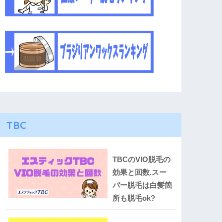
TBC
TBCのVIO脱毛の
効果と回数.スー
パー脱毛は白髪箇
所も脱毛ok?