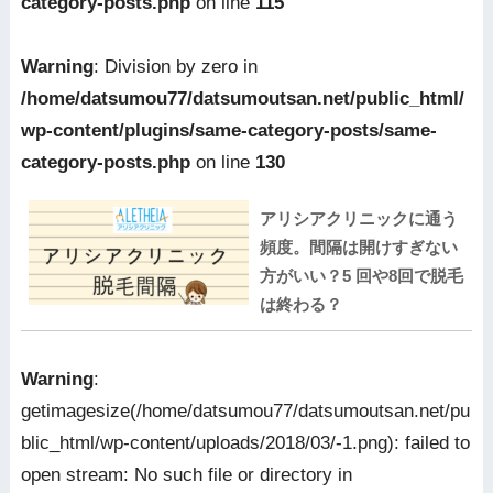
category-posts.php
on line
115
Warning
: Division by zero in
/home/datsumou77/datsumoutsan.net/public_html/
wp-content/plugins/same-category-posts/same-
category-posts.php
on line
130
アリシアクリニックに通う
頻度。間隔は開けすぎない
方がいい？5 回や8回で脱毛
は終わる？
Warning
:
getimagesize(/home/datsumou77/datsumoutsan.net/pu
blic_html/wp-content/uploads/2018/03/-1.png): failed to
open stream: No such file or directory in