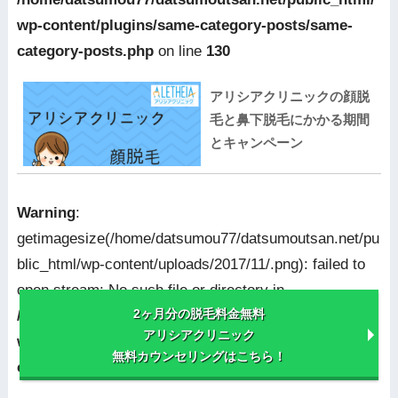
wp-content/plugins/same-category-posts/same-
category-posts.php
on line
130
アリシアクリニックの顔脱
毛と鼻下脱毛にかかる期間
とキャンペーン
Warning
:
getimagesize(/home/datsumou77/datsumoutsan.net/pu
blic_html/wp-content/uploads/2017/11/.png): failed to
open stream: No such file or directory in
2ヶ月分の脱毛料金無料
/home/datsumou77/datsumoutsan.net/public_html/
アリシアクリニック
wp-content/plugins/same-category-posts/same-
無料カウンセリングはこちら！
category-posts.php
on line
166