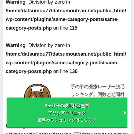
Warning
: Division by zero in
/home/datsumou77/datsumoutsan.net/public_html/
wp-content/plugins/same-category-posts/same-
category-posts.php
on line
115
Warning
: Division by zero in
/home/datsumou77/datsumoutsan.net/public_html/
wp-content/plugins/same-category-posts/same-
category-posts.php
on line
130
手の甲の医療レーザー脱毛
ランキング。回数と期間料
金から選出
2ヶ月分の脱毛料金無料
アリシアクリニック
無料カウンセリングはこちら！
Warning
: