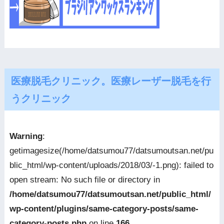
医療脱毛クリニック。医療レーザー脱毛を行
うクリニック
Warning
:
getimagesize(/home/datsumou77/datsumoutsan.net/pu
blic_html/wp-content/uploads/2018/03/-1.png): failed to
open stream: No such file or directory in
/home/datsumou77/datsumoutsan.net/public_html/
wp-content/plugins/same-category-posts/same-
category-posts.php
on line
166