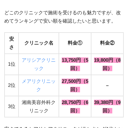
どこのクリニックで施術を受けるのも魅力ですが、改
めてランキングで安い順を確認したいと思います。
安
クリニック名
料金①
料金②
さ
アリシアクリニ
13,750円（5
19,800円（8
1位
ック
回）
回）
メアリクリニッ
27,500円（5
2位
–
ク
回）
湘南美容外科ク
28,750円（6
39,380円（9
3位
リニック
回）
回）