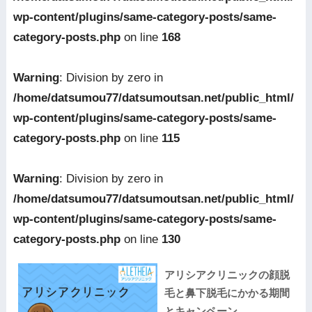
wp-content/plugins/same-category-posts/same-
category-posts.php
on line
168
Warning
: Division by zero in
/home/datsumou77/datsumoutsan.net/public_html/
wp-content/plugins/same-category-posts/same-
category-posts.php
on line
115
Warning
: Division by zero in
/home/datsumou77/datsumoutsan.net/public_html/
wp-content/plugins/same-category-posts/same-
category-posts.php
on line
130
アリシアクリニックの顔脱
毛と鼻下脱毛にかかる期間
とキャンペーン