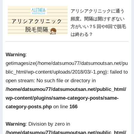
アリシアクリニックに通う
頻度。間隔は開けすぎない
方がいい？5 回や8回で脱毛
は終わる？
Warning
:
getimagesize(/home/datsumou77/datsumoutsan.net/pu
blic_html/wp-content/uploads/2018/03/-1.png): failed to
open stream: No such file or directory in
/home/datsumou77/datsumoutsan.net/public_html/
wp-content/plugins/same-category-posts/same-
category-posts.php
on line
166
Warning
: Division by zero in
/home/datsumou77/datsumoutsan.net/public_html/