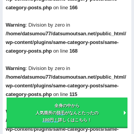
category-posts.php
on line
166
Warning
: Division by zero in
/home/datsumou77/datsumoutsan.net/public_html/
wp-content/plugins/same-category-posts/same-
category-posts.php
on line
168
Warning
: Division by zero in
/home/datsumou77/datsumoutsan.net/public_html/
wp-content/plugins/same-category-posts/same-
category-posts.php
on line
115
全身の中から
Warning
: Division by zero in
人気箇所の
脱毛
がなんとたったの
/home/datsumou77/datsumoutsan.net/public_html/
100円！
詳しくはこちら！
wp-content/plugins/same-category-posts/same-