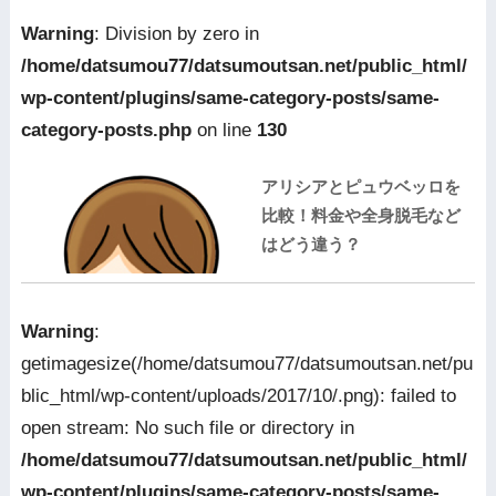
Warning
: Division by zero in
/home/datsumou77/datsumoutsan.net/public_html/
wp-content/plugins/same-category-posts/same-
category-posts.php
on line
130
アリシアとピュウベッロを
比較！料金や全身脱毛など
はどう違う？
Warning
:
getimagesize(/home/datsumou77/datsumoutsan.net/pu
blic_html/wp-content/uploads/2017/10/.png): failed to
open stream: No such file or directory in
/home/datsumou77/datsumoutsan.net/public_html/
wp-content/plugins/same-category-posts/same-