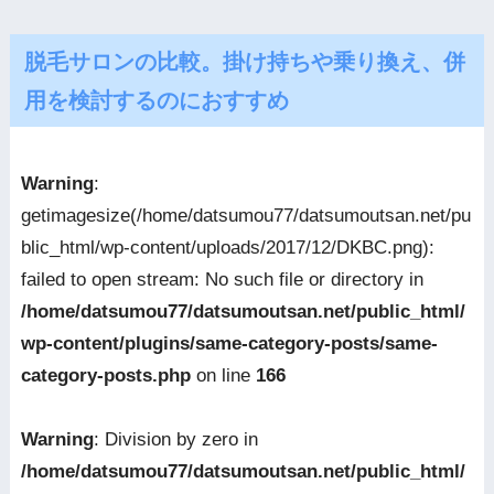
脱毛サロンの比較。掛け持ちや乗り換え、併
用を検討するのにおすすめ
Warning
:
getimagesize(/home/datsumou77/datsumoutsan.net/pu
blic_html/wp-content/uploads/2017/12/DKBC.png):
failed to open stream: No such file or directory in
/home/datsumou77/datsumoutsan.net/public_html/
wp-content/plugins/same-category-posts/same-
category-posts.php
on line
166
Warning
: Division by zero in
/home/datsumou77/datsumoutsan.net/public_html/