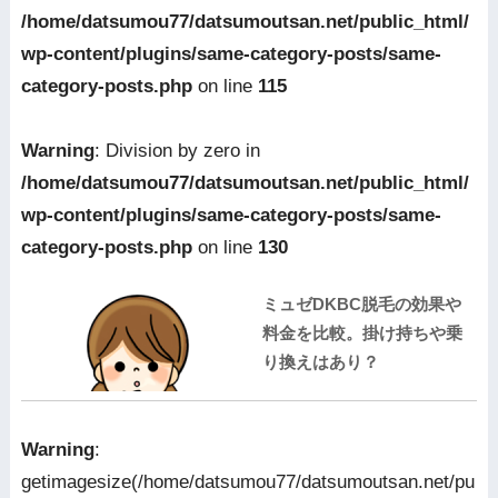
/home/datsumou77/datsumoutsan.net/public_html/
wp-content/plugins/same-category-posts/same-
category-posts.php
on line
115
Warning
: Division by zero in
/home/datsumou77/datsumoutsan.net/public_html/
wp-content/plugins/same-category-posts/same-
category-posts.php
on line
130
ミュゼDKBC脱毛の効果や
料金を比較。掛け持ちや乗
り換えはあり？
Warning
:
getimagesize(/home/datsumou77/datsumoutsan.net/pu