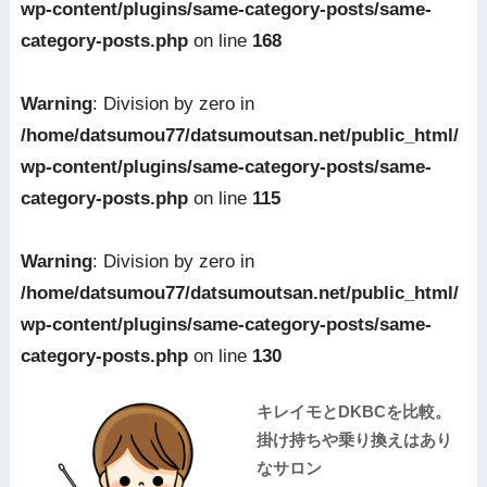
wp-content/plugins/same-category-posts/same-
category-posts.php
on line
168
Warning
: Division by zero in
/home/datsumou77/datsumoutsan.net/public_html/
wp-content/plugins/same-category-posts/same-
category-posts.php
on line
115
Warning
: Division by zero in
/home/datsumou77/datsumoutsan.net/public_html/
wp-content/plugins/same-category-posts/same-
category-posts.php
on line
130
キレイモとDKBCを比較。
掛け持ちや乗り換えはあり
なサロン