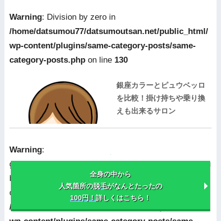
Warning
: Division by zero in
/home/datsumou77/datsumoutsan.net/public_html/
wp-content/plugins/same-category-posts/same-
category-posts.php
on line
130
銀座カラーとピュウベッロ
を比較！掛け持ちや乗り換
えも出来るサロン
Warning
:
getimagesize(/home/datsumou77/datsumoutsan.net/pu
全身の中から
blic_html/wp-content/uploads/2017/10/.png): failed to
人気箇所の
脱毛
がなんとたったの
open stream: No such file or directory in
100円！
詳しくはこちら！
/home/datsumou77/datsumoutsan.net/public_html/