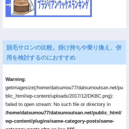
脱毛サロンの比較。掛け持ちや乗り換え、併
用を検討するのにおすすめ
Warning
:
getimagesize(/home/datsumou77/datsumoutsan.net/pu
blic_html/wp-content/uploads/2017/12/DKBC.png):
failed to open stream: No such file or directory in
/home/datsumou77/datsumoutsan.net/public_html/
wp-content/plugins/same-category-posts/same-