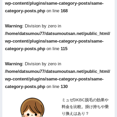
wp-content/plugins/same-category-posts/same-
category-posts.php
on line
168
Warning
: Division by zero in
/home/datsumou77/datsumoutsan.net/public_html/
wp-content/plugins/same-category-posts/same-
category-posts.php
on line
115
Warning
: Division by zero in
/home/datsumou77/datsumoutsan.net/public_html/
wp-content/plugins/same-category-posts/same-
category-posts.php
on line
130
ミュゼDKBC脱毛の効果や
料金を比較。掛け持ちや乗
り換えはあり？