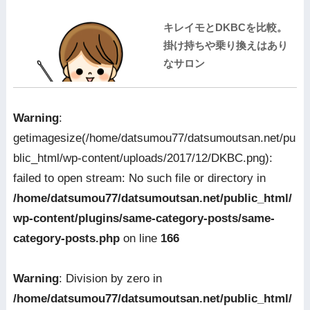
キレイモとDKBCを比較。
掛け持ちや乗り換えはあり
なサロン
Warning
:
getimagesize(/home/datsumou77/datsumoutsan.net/pu
blic_html/wp-content/uploads/2017/12/DKBC.png):
failed to open stream: No such file or directory in
/home/datsumou77/datsumoutsan.net/public_html/
wp-content/plugins/same-category-posts/same-
category-posts.php
on line
166
Warning
: Division by zero in
/home/datsumou77/datsumoutsan.net/public_html/