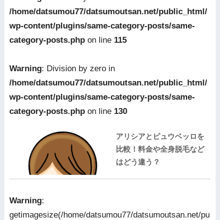
/home/datsumou77/datsumoutsan.net/public_html/
wp-content/plugins/same-category-posts/same-
category-posts.php
on line
115
Warning
: Division by zero in
/home/datsumou77/datsumoutsan.net/public_html/
wp-content/plugins/same-category-posts/same-
category-posts.php
on line
130
アリシアとピュウベッロを
比較！料金や全身脱毛など
はどう違う？
Warning
:
getimagesize(/home/datsumou77/datsumoutsan.net/pu