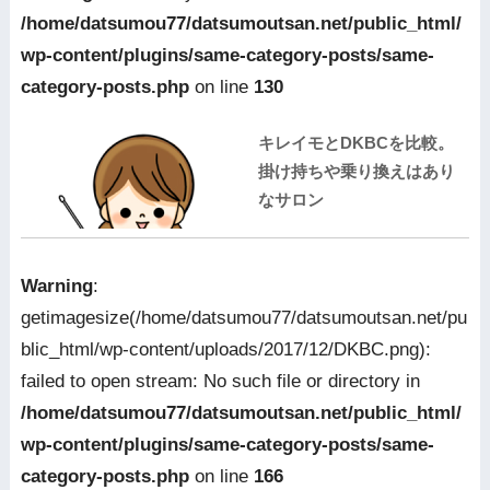
/home/datsumou77/datsumoutsan.net/public_html/
wp-content/plugins/same-category-posts/same-
category-posts.php
on line
130
キレイモとDKBCを比較。
掛け持ちや乗り換えはあり
なサロン
Warning
:
getimagesize(/home/datsumou77/datsumoutsan.net/pu
blic_html/wp-content/uploads/2017/12/DKBC.png):
failed to open stream: No such file or directory in
/home/datsumou77/datsumoutsan.net/public_html/
wp-content/plugins/same-category-posts/same-
category-posts.php
on line
166