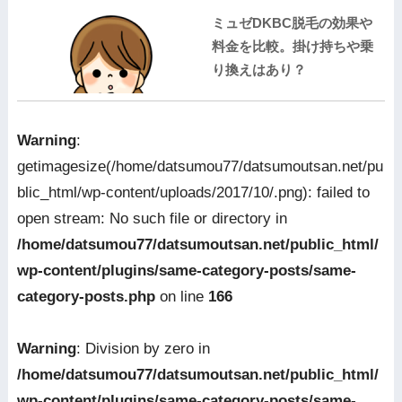
ミュゼDKBC脱毛の効果や
料金を比較。掛け持ちや乗
り換えはあり？
Warning
:
getimagesize(/home/datsumou77/datsumoutsan.net/pu
blic_html/wp-content/uploads/2017/10/.png): failed to
open stream: No such file or directory in
/home/datsumou77/datsumoutsan.net/public_html/
wp-content/plugins/same-category-posts/same-
category-posts.php
on line
166
Warning
: Division by zero in
/home/datsumou77/datsumoutsan.net/public_html/
wp-content/plugins/same-category-posts/same-