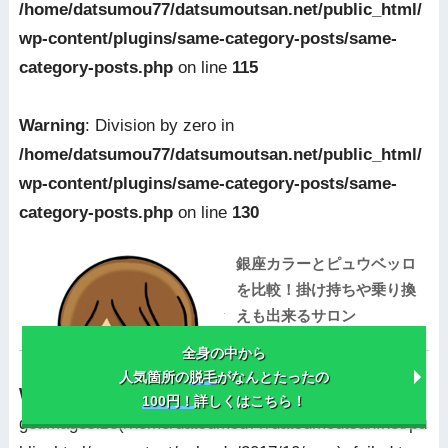
/home/datsumou77/datsumoutsan.net/public_html/
wp-content/plugins/same-category-posts/same-
category-posts.php
on line
115
Warning
: Division by zero in
/home/datsumou77/datsumoutsan.net/public_html/
wp-content/plugins/same-category-posts/same-
category-posts.php
on line
130
銀座カラーとピュウベッロ
を比較！掛け持ちや乗り換
えも出来るサロン
全身の中から
人気箇所の
脱毛
がなんとたったの
Warning
:
100円！
詳しくはこちら！
getimagesize(/home/datsumou77/datsumoutsan.net/pu