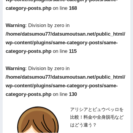
category-posts.php
on line
168
Warning
: Division by zero in
/home/datsumou77/datsumoutsan.net/public_html/
wp-content/plugins/same-category-posts/same-
category-posts.php
on line
115
Warning
: Division by zero in
/home/datsumou77/datsumoutsan.net/public_html/
wp-content/plugins/same-category-posts/same-
category-posts.php
on line
130
アリシアとピュウベッロを
比較！料金や全身脱毛など
はどう違う？