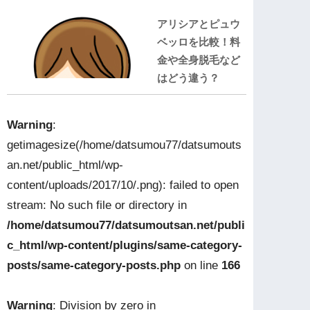
アリシアとピュウ
ベッロを比較！料
金や全身脱毛など
はどう違う？
Warning
:
getimagesize(/home/datsumou77/datsumouts
an.net/public_html/wp-
content/uploads/2017/10/.png): failed to open
stream: No such file or directory in
/home/datsumou77/datsumoutsan.net/publi
c_html/wp-content/plugins/same-category-
posts/same-category-posts.php
on line
166
Warning
: Division by zero in