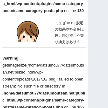
c_html/wp-content/plugins/same-category-
posts/same-category-posts.php
on line
130
ミュゼDKBC脱毛
の効果や料金を比
較。掛け持ちや乗
り換えはあり？
Warning
:
getimagesize(/home/datsumou77/datsumouts
an.net/public_html/wp-
content/uploads/2017/10/.png): failed to open
stream: No such file or directory in
/home/datsumou77/datsumoutsan.net/publi
c_html/wp-content/plugins/same-category-
posts/same-category-posts.php
on line
166