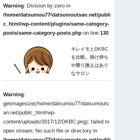
Warning
: Division by zero in
/home/datsumou77/datsumoutsan.net/publi
c_html/wp-content/plugins/same-category-
posts/same-category-posts.php
on line
130
キレイモとDKBC
を比較。掛け持ち
や乗り換えはあり
なサロン
Warning
:
getimagesize(/home/datsumou77/datsumouts
an.net/public_html/wp-
content/uploads/2017/12/DKBC.png): failed to
open stream: No such file or directory in
/home/datsumou77/datsumoutsan.net/publi