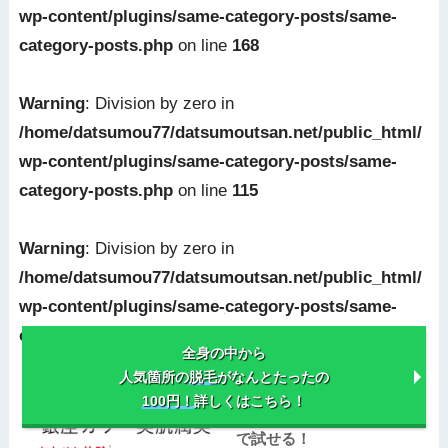
wp-content/plugins/same-category-posts/same-
category-posts.php
on line
168
Warning
: Division by zero in
/home/datsumou77/datsumoutsan.net/public_html/
wp-content/plugins/same-category-posts/same-
category-posts.php
on line
115
Warning
: Division by zero in
/home/datsumou77/datsumoutsan.net/public_html/
wp-content/plugins/same-category-posts/same-
category-posts.php
on line
130
全身の中から
人気箇所の
脱毛
がなんとたったの
銀座カラーのお試しプラン
100円！
詳しくはこちら！
とは？美肌潤美1回が無料
で試せる！