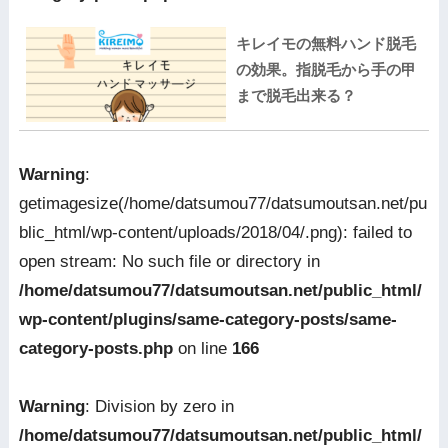
キレイモの無料ハンド脱毛
の効果。指脱毛から手の甲
まで脱毛出来る？
Warning
:
getimagesize(/home/datsumou77/datsumoutsan.net/pu
blic_html/wp-content/uploads/2018/04/.png): failed to
open stream: No such file or directory in
/home/datsumou77/datsumoutsan.net/public_html/
wp-content/plugins/same-category-posts/same-
category-posts.php
on line
166
Warning
: Division by zero in
/home/datsumou77/datsumoutsan.net/public_html/