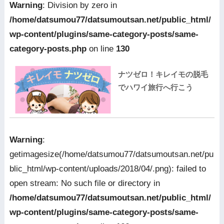
Warning
: Division by zero in
/home/datsumou77/datsumoutsan.net/public_html/
wp-content/plugins/same-category-posts/same-
category-posts.php
on line
130
ナツゼロ！キレイモの脱毛
でハワイ旅行へ行こう
Warning
:
getimagesize(/home/datsumou77/datsumoutsan.net/pu
blic_html/wp-content/uploads/2018/04/.png): failed to
open stream: No such file or directory in
/home/datsumou77/datsumoutsan.net/public_html/
wp-content/plugins/same-category-posts/same-