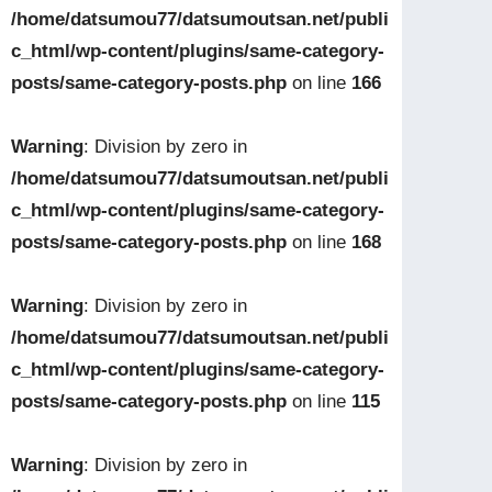
/home/datsumou77/datsumoutsan.net/publi
c_html/wp-content/plugins/same-category-
posts/same-category-posts.php
on line
166
Warning
: Division by zero in
/home/datsumou77/datsumoutsan.net/publi
c_html/wp-content/plugins/same-category-
posts/same-category-posts.php
on line
168
Warning
: Division by zero in
/home/datsumou77/datsumoutsan.net/publi
c_html/wp-content/plugins/same-category-
posts/same-category-posts.php
on line
115
Warning
: Division by zero in