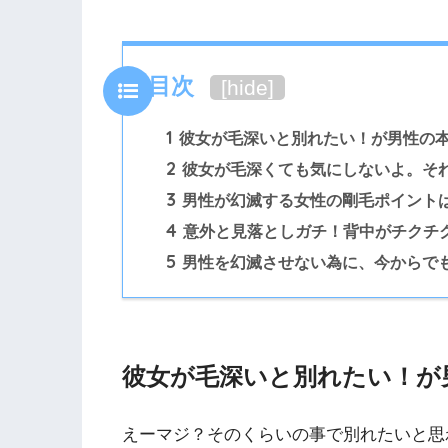
目次
[
hide
]
1
彼女が毛深いと別れたい！が男性の
2
彼女が毛深くても気にしないよ。そ
3
男性が幻滅する女性の剛毛ポイント
4
意外と見落としガチ！背中がチクチ
5
男性を幻滅させない為に、今からで
彼女が毛深いと別れたい！が
えーマジ？そのくらいの事で別れたいと思