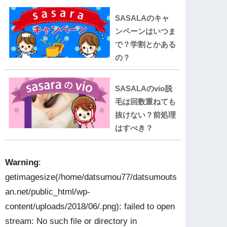
SASALAのキャ
ンペーンはいつま
で？学割とかある
の？
SASALAのvio脱
毛は回数重ねても
抜けない？前処理
はすべき？
Warning
:
getimagesize(/home/datsumou77/datsumouts
an.net/public_html/wp-
content/uploads/2018/06/.png): failed to open
stream: No such file or directory in