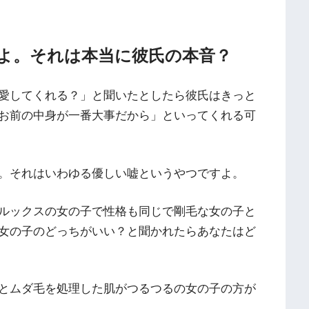
よ。それは本当に彼氏の本音？
愛してくれる？」と聞いたとしたら彼氏はきっと
お前の中身が一番大事だから」といってくれる可
。それはいわゆる優しい嘘というやつですよ。
ルックスの女の子で性格も同じで剛毛な女の子と
女の子のどっちがいい？と聞かれたらあなたはど
とムダ毛を処理した肌がつるつるの女の子の方が