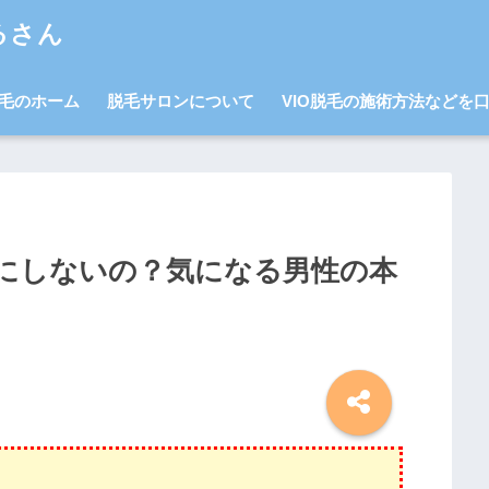
るさん
毛のホーム
脱毛サロンについて
VIO脱毛の施術方法などを
にしないの？気になる男性の本