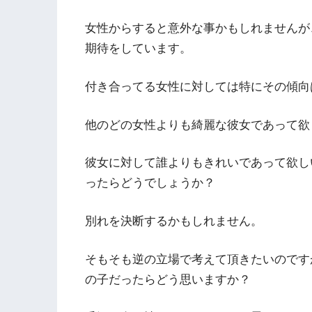
女性からすると意外な事かもしれませんが
期待をしています。
付き合ってる女性に対しては特にその傾向
他のどの女性よりも綺麗な彼女であって欲
彼女に対して誰よりもきれいであって欲し
ったらどうでしょうか？
別れを決断するかもしれません。
そもそも逆の立場で考えて頂きたいのです
の子だったらどう思いますか？