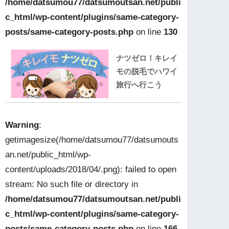
/home/datsumou77/datsumoutsan.net/publi
c_html/wp-content/plugins/same-category-
posts/same-category-posts.php
on line
130
ナツゼロ！キレイ
モの脱毛でハワイ
旅行へ行こう
Warning
:
getimagesize(/home/datsumou77/datsumouts
an.net/public_html/wp-
content/uploads/2018/04/.png): failed to open
stream: No such file or directory in
/home/datsumou77/datsumoutsan.net/publi
c_html/wp-content/plugins/same-category-
posts/same-category-posts.php
on line
166