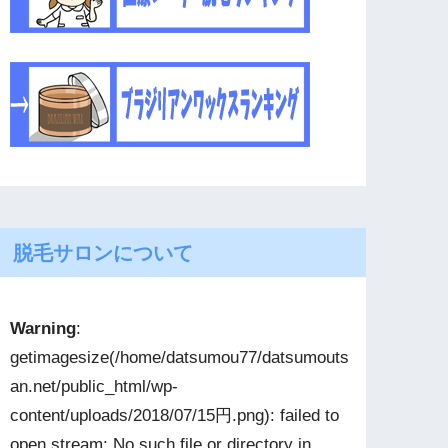
脱毛サロンについて
Warning
:
getimagesize(/home/datsumou77/datsumouts
an.net/public_html/wp-
content/uploads/2018/07/15円.png): failed to
open stream: No such file or directory in