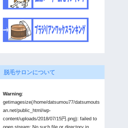
脱毛サロンについて
Warning
:
getimagesize(/home/datsumou77/datsumouts
an.net/public_html/wp-
content/uploads/2018/07/15円.png): failed to
open stream: No such file or directory in