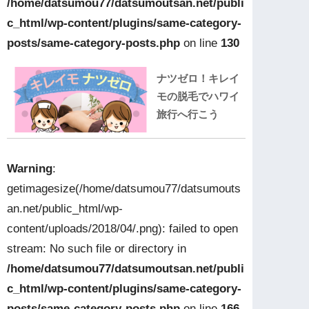
/home/datsumou77/datsumoutsan.net/publi
c_html/wp-content/plugins/same-category-
posts/same-category-posts.php
on line
130
ナツゼロ！キレイ
モの脱毛でハワイ
旅行へ行こう
Warning
:
getimagesize(/home/datsumou77/datsumouts
an.net/public_html/wp-
content/uploads/2018/04/.png): failed to open
stream: No such file or directory in
/home/datsumou77/datsumoutsan.net/publi
c_html/wp-content/plugins/same-category-
posts/same-category-posts.php
on line
166